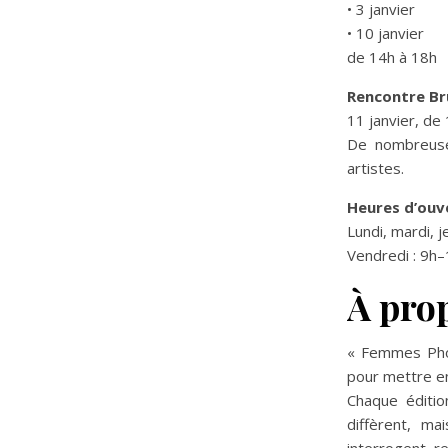
• 3 janvier
• 10 janvier
de 14h à 18h
Rencontre B
11 janvier, de
De nombreuses
artistes.
Heures d’ouve
Lundi, mardi, j
Vendredi : 9h
À pro
« Femmes Phot
pour mettre en
Chaque éditio
diffèrent, m
interrogent, r