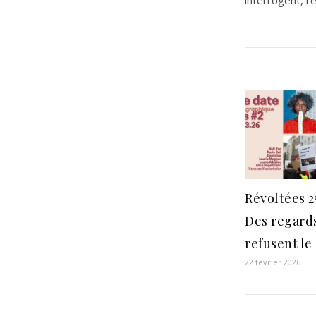
Révoltées 2ᵉ
Des regards
refusent le
22 février 2026