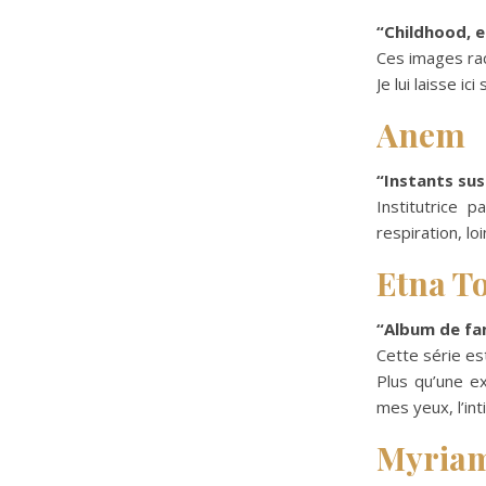
“Childhood, e
Ces images rac
Je lui laisse i
Anem
“Instants su
Institutrice 
respiration, lo
Etna T
“Album de fam
Cette série es
Plus qu’une ex
mes yeux, l’int
Myriam