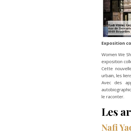
Exposition co
Women We Shar
exposition co
Cette nouvell
urbain, les lie
Avec des app
autobiographi
le raconter.
Les ar
Nafi Ya