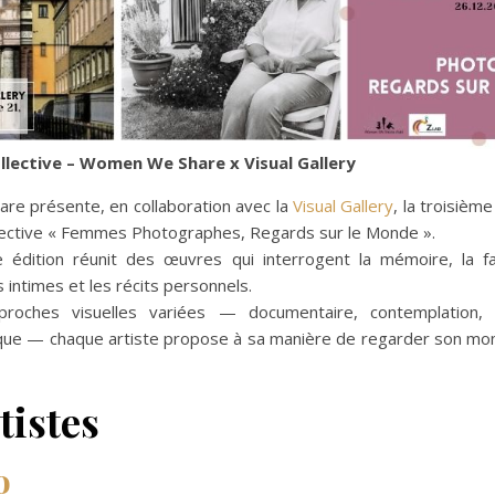
llective – Women We Share x Visual Gallery
e présente, en collaboration avec la
Visual Gallery
, la troisièm
llective « Femmes Photographes, Regards sur le Monde ».
e édition réunit des œuvres qui interrogent la mémoire, la fam
ns intimes et les récits personnels.
roches visuelles variées — documentaire, contemplation,
que — chaque artiste propose à sa manière de regarder son mo
tistes
o