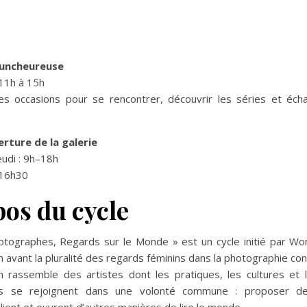
runcheureuse
 11h à 15h
 occasions pour se rencontrer, découvrir les séries et éch
rture de la galerie
eudi : 9h–18h
–16h30
pos du cycle
ographes, Regards sur le Monde » est un cycle initié par 
 avant la pluralité des regards féminins dans la photographie co
n rassemble des artistes dont les pratiques, les cultures et le
ais se rejoignent dans une volonté commune : proposer d
elient et ouvrent d’autres manières de lire le monde.