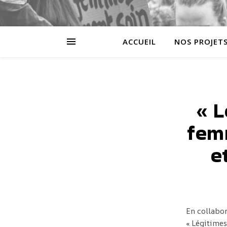
ACCUEIL
NOS PROJET
« L
fem
e
En collabo
« Légitimes