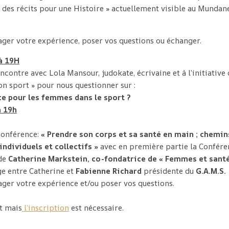
des récits pour une Histoire » actuellement visible au Munda
ger votre expérience, poser vos questions ou échanger.
 à 19H
ncontre avec Lola Mansour, judokate, écrivaine et à l’initiative
on sport » pour nous questionner sur :
ce pour les femmes dans le sport ?
à 19h
conférence:
« Prendre son corps et sa santé en main ; chemin
individuels et collectifs »
avec en première partie la Confére
 de
Catherine Markstein, co-fondatrice de « Femmes et sant
ge entre Catherine et
Fabienne Richard
présidente du
G.A.M.S.
ger votre expérience et/ou poser vos questions.
it mais
l’inscription
est nécessaire.