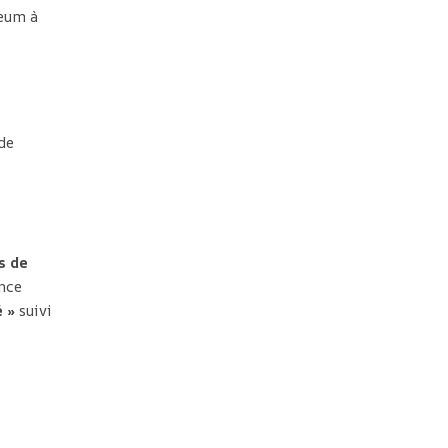
neum à
 de
s de
nce
é »
suivi