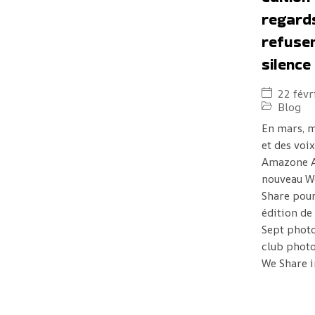
regard
refusen
silence
22 févr
Blog
En mars, m
et des voix
Amazone A
nouveau 
Share pour
édition de
Sept phot
club phot
We Share in