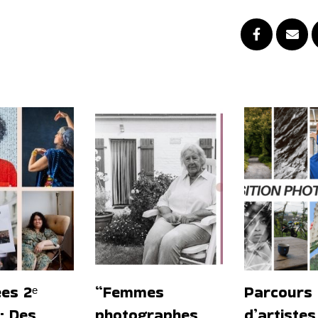
es 2ᵉ
“Femmes
Parcours
 : Des
photographes
d’artistes