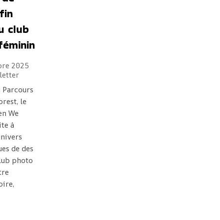
fin
u club
féminin
bre 2025
etter
u Parcours
orest, le
en We
ite à
univers
es de des
lub photo
tre
ire,