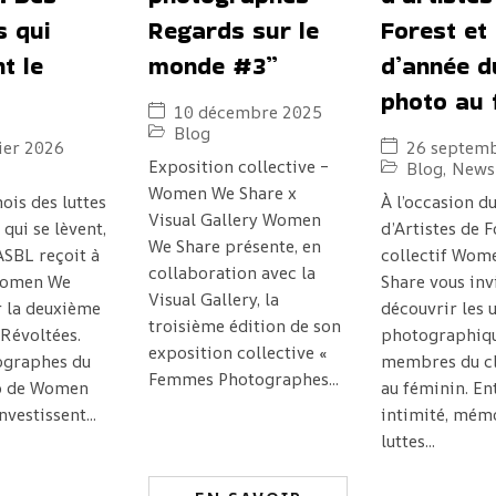
s qui
Regards sur le
Forest et 
t le
monde #3”
d’année d
photo au 
10 décembre 2025
Blog
ier 2026
26 septem
Exposition collective –
Blog
,
Newsl
Women We Share x
ois des luttes
À l’occasion d
Visual Gallery Women
 qui se lèvent,
d’Artistes de F
We Share présente, en
SBL reçoit à
collectif Wom
collaboration avec la
Women We
Share vous inv
Visual Gallery, la
 la deuxième
découvrir les 
troisième édition de son
 Révoltées.
photographiqu
exposition collective «
ographes du
membres du c
Femmes Photographes...
o de Women
au féminin. En
vestissent...
intimité, mémo
luttes...