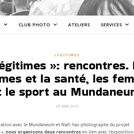
S
CLUB PHOTO
ATELIERS
SERVICES
LÉGITIMES
égitimes »: rencontres.
mes et la santé, les fe
t le sport au Mundaneu
16 mai 2022
ration avec le Mundaneum et Nafi Yao photographe du projet
 »
, nous organisons deux rencontres
en lien avec l’exposition