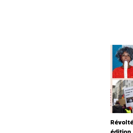
Révolté
édition