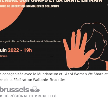
ve coorganisée avec le Mundaneum et l’Asbl Women We Share et 
ien de la Fédération Wallonie-Bruxelles.