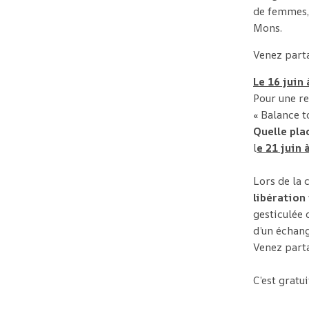
de femmes, 
Mons.
Venez parta
Le 16 juin
Pour une re
« Balance t
Quelle pla
l
e 21 juin 
Lors de la 
libération 
gesticulée
d’un échan
Venez parta
C’est gratu