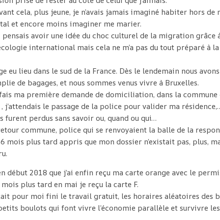
sion prise de rester au côté de celui que j’aimais.
avant cela, plus jeune, je n’avais jamais imaginé habiter hors de
tal et encore moins imaginer me marier.
e pensais avoir une idée du choc culturel de la migration grâce
cologie international mais cela ne m’a pas du tout préparé à l
 eu lieu dans le sud de la France. Dès le lendemain nous avons 
plie de bagages, et nous sommes venus vivre à Bruxelles.
 fais ma première demande de domiciliation, dans la commune
 j’attendais le passage de la police pour valider ma résidence,…
 furent perdus sans savoir ou, quand ou qui…
-retour commune, police qui se renvoyaient la balle de la respons
6 mois plus tard appris que mon dossier n’existait pas, plus, 
ru.
’en début 2018 que j’ai enfin reçu ma carte orange avec le permi
 mois plus tard en mai je reçu la carte F.
tait pour moi fini le travail gratuit, les horaires aléatoires des 
 petits boulots qui font vivre l’économie parallèle et survivre les
.