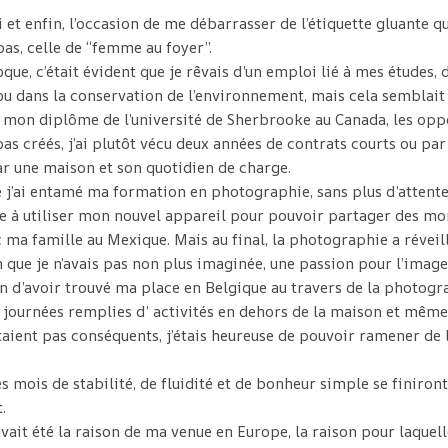
si et enfin, l’occasion de me débarrasser de l’étiquette gluante q
pas, celle de “femme au foyer”.
que, c’était évident que je rêvais d’un emploi lié à mes études, 
u dans la conservation de l’environnement, mais cela semblait d
mon diplôme de l’université de Sherbrooke au Canada, les opp
pas créés, j’ai plutôt vécu deux années de contrats courts ou par
ar une maison et son quotidien de charge.
ue j’ai entamé ma formation en photographie, sans plus d’attente
e à utiliser mon nouvel appareil pour pouvoir partager des m
 ma famille au Mexique. Mais au final, la photographie a réveil
 que je n’avais pas non plus imaginée, une passion pour l’image
n d’avoir trouvé ma place en Belgique au travers de la photogr
 journées remplies d’ activités en dehors de la maison et même 
taient pas conséquents, j’étais heureuse de pouvoir ramener de l
s mois de stabilité, de fluidité et de bonheur simple se finiront
.
ait été la raison de ma venue en Europe, la raison pour laquelle