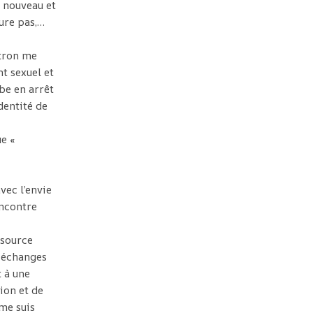
t nouveau et
dure pas,…
atron me
t sexuel et
be en arrêt
dentité de
e «
vec l’envie
encontre
 source
s échanges
 à une
ion et de
 me suis