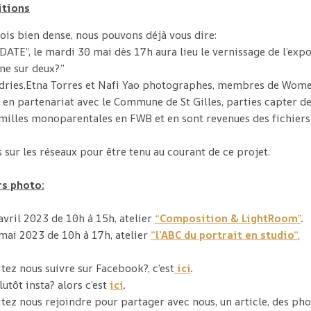
itions
is bien dense, nous pouvons déjà vous dire:
ATE”, le mardi 30 mai dès 17h aura lieu le vernissage de l’expo
ne sur deux?”
ries,Etna Torres et Nafi Yao photographes, membres de Wom
, en partenariat avec le Commune de St Gilles, parties capter d
milles monoparentales en FWB et en sont revenues des fichiers 
 sur les réseaux pour être tenu au courant de ce projet.
rs photo:
vril 2023 de 10h à 15h, atelier
“Composition & LightRoom”
.
mai 2023 de 10h à 17h, atelier
”l’ABC du portrait en studio”.
tez nous suivre sur Facebook?, c’est
ici
.
lutôt insta? alors c’est
ici
.
tez nous rejoindre pour partager avec nous, un article, des pho