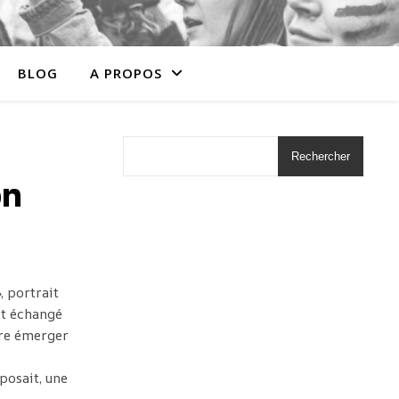
BLOG
A PROPOS
Rechercher
on
, portrait
et échangé
ire émerger
mposait, une