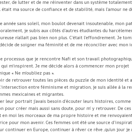
ester, de lutter et de me réinventer dans un système totalemen
Il était ma source de confiance et de stabilité, mais l’amour ne 
ne année sans soleil, mon boulot devenait insoutenable, mon p
oralement, je subis aux côtés d’autres étudiantes du harcèlemen
reuse n’allait pas bien non plus. C’était l’effondrement. Je tom
décide de soigner ma féminité et de me réconcilier avec mon i
ce processus que je rencontre Nafi et son travail photographiqu
» qui m’inspirent. Je me décide alors à commencer mon projet
que « Ne m’oubliez pas ».
ir de retrouver toutes les pièces du puzzle de mon identité et a
l’intersection entre féminisme et migration, je suis allée à la r
emmes mexicaines et migrantes.
er leur portrait j’avais besoin d’écouter leurs histoires, comme
on pour créer mais aussi sans doute, pour m’ y retrouver. De ce
t en moi les morceaux de ma propre histoire et me renvoyaient
rice pour mon avenir. Ces femmes ont été une source d’inspirat
r continuer en Europe, continuer à rêver ce rêve ,qu’un jour je