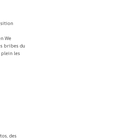
sition
en We
es bribes du
plein les
tos, des