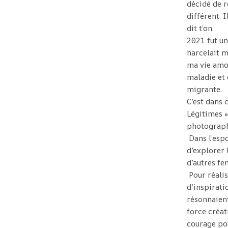
décidé de r
différent. 
dit t’on.
2021 fut u
harcelait m
ma vie amou
maladie et 
migrante.
C’est dans 
Légitimes 
photographi
Dans l’espo
d’explorer 
d’autres f
Pour réalis
d’inspirati
résonnaien
force créat
courage pou