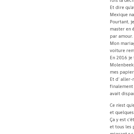
fois la déci
Et dire qu’
Mexique na
Pourtant, j
master en é
par amour.
Mon mariage
voiture rem
En 2016 je
Molenbeek ,
mes papiers
Et d’ aller
finalement 
avait dispa
Ce n’est qu
et quelques
Ça y est c’é
et tous les
migrant.e.s