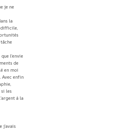
ue je ne
dans la
ifficile,
ortunités
 tâche
 que l’envie
oments de
lé en moi
. Avec enfin
aphie,
si les
’argent à la
 j’avais