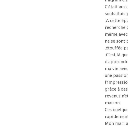
C’était aus
souhaitais 
A cette épo
recherche o
même avec 
ne se sont 
,étouffée p
C’est là q
d’apprendr
ma vie avec
une passion
l’impressio
grâce à des
revenus n’é
maison.
Ces quelque
rapidement
Mon mari av