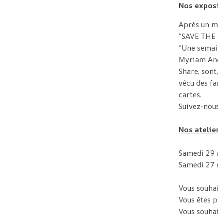
Nos expos
Après un mo
“SAVE THE D
“Une semai
Myriam And
Share, sont
vécu des fa
cartes.
Suivez-nous
Nos atelie
Samedi 29 a
Samedi 27 
Vous souhai
Vous êtes p
Vous souhai