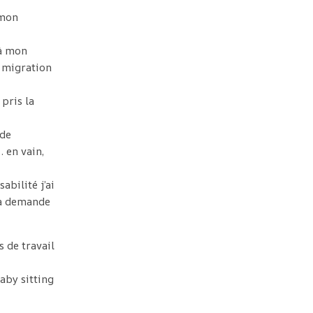
 mon
 à mon
a migration
pris la
 de
 en vain,
abilité j’ai
ma demande
s de travail
baby sitting