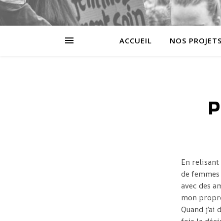
ACCUEIL
NOS PROJET
P
En relisant
de femmes m
avec des am
mon propre
Quand j’ai 